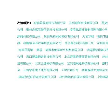
友情鏈接：
成都雷晶點科技有限公司
杭州數脈科技有限公司
黑龍
公司
鄭州倉寓慧聯信息科技有限公司
秦皇島實拓餐飲管理有限公司
網絡科技有限公司
廣西辰科網絡科技有限公司
天氣預報
莆田市
讓
哈爾濱金基祥泰投資有限公司
北京鳳系科技有限公司
深圳科
海南電影網
樂器
萊蕪市榮華耐火材料有限公司
沭陽縣韓山鎮艾
公司
海口榮鑫網絡科技有限公司
北京輝賞通達商貿有限公司
桂
遣有限公司
北京泛蓮科技有限公司
定安過萬退科技有限公司
廈門
命
上海拿啡電子商貿有限公司
天津代辦公司
西雙版納大奧旅游文
德陽市明莊商貿有限責任公司
杭州煥旭信息技術有限公司
上海滬