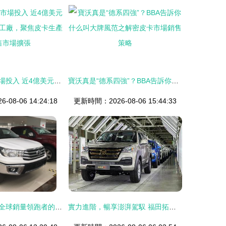
豐田加大專業市場投入 近4億美元投資德克薩斯州工廠，聚焦皮卡生產與銷售市場擴張
寶沃真是“德系四強”？BBA告訴你什么叫大牌風范之解密皮卡市場銷售策略
08-06 14:24:18
更新時間：2026-08-06 15:44:33
福特F-150皮卡 全球銷量領跑者的傳奇之路
實力進階，暢享澎湃駕馭 福田拓陸者E7高端皮卡場地試駕體驗