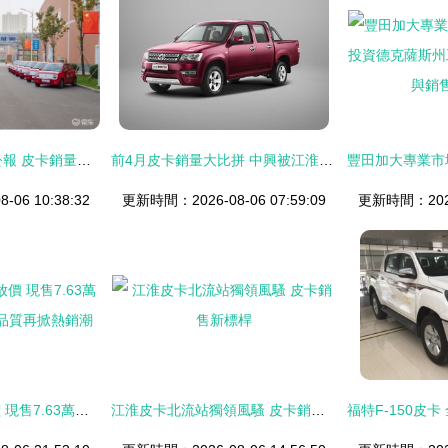
長城汽車10月銷量公報 皮卡銷量穩中有升，整體同比增長4.48%
前4月皮卡銷量大比拼 中興被江淮超越，市場格局生變
06 10:38:32
更新時間：2026-08-06 07:59:09
更新時間：2026-
貴陽寶典皮卡大放價 現售7.63萬元禮贈不停，江鈴品質再掀熱銷潮
江淮皮卡北流站獨領風騷 皮卡銷售新標桿