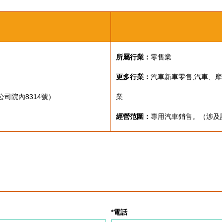
所屬行業：
零售業
更多行業：
汽車新車零售,汽車、
司院內8314號）
業
經營范圍：
專用汽車銷售。（涉及
*電話