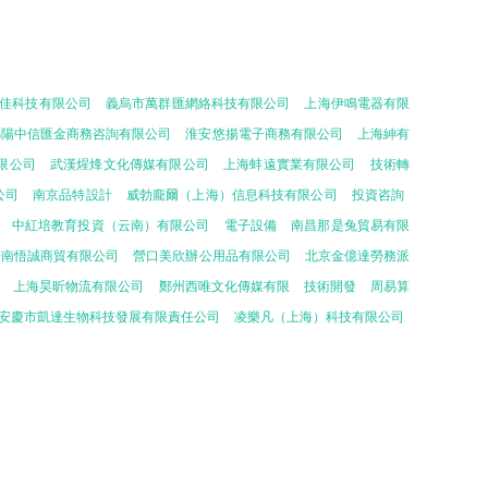
佳科技有限公司
義烏市萬群匯網絡科技有限公司
上海伊鳴電器有限
綿陽中信匯金商務咨詢有限公司
淮安悠揚電子商務有限公司
上海紳有
限公司
武漢煋烽文化傳媒有限公司
上海蚌遠實業有限公司
技術轉
公司
南京品特設計
威勃龐爾（上海）信息科技有限公司
投資咨詢
中紅培教育投資（云南）有限公司
電子設備
南昌那是兔貿易有限
濟南悟誠商貿有限公司
營口美欣辦公用品有限公司
北京金億達勞務派
上海昊昕物流有限公司
鄭州西唯文化傳媒有限
技術開發
周易算
安慶市凱達生物科技發展有限責任公司
凌樂凡（上海）科技有限公司