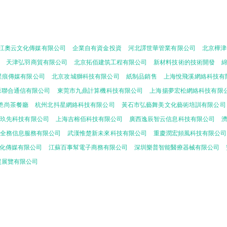
江奧云文化傳媒有限公司
企業自有資金投資
河北譯世華管業有限公司
北京樺津
天津弘羽商貿有限公司
北京拓佰建筑工程有限公司
新材料技術的技術開發
星痕傳媒有限公司
北京攻城獅科技有限公司
紙制品銷售
上海悅飛溪網絡科技有
源聯合通信有限公司
東莞市九鼎計算機科技有限公司
上海揚夢宏松網絡科技有限
艷尚茶餐廳
杭州北抖星網絡科技有限公司
黃石市弘藝舞美文化藝術培訓有限公司
林玖先科技有限公司
上海吉榕佰科技有限公司
廣西逸辰智云信息科技有限公司
全務信息服務有限公司
武漢惟楚新未來科技有限公司
重慶潤宏頻風科技有限公司
化傳媒有限公司
江蘇百事幫電子商務有限公司
深圳樂普智能醫療器械有限公司
貿展覽有限公司